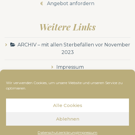
Angebot anfordern
Weitere Links
ARCHIV – mit allen Sterbefällen vor November
2023
Impressum
Datenschutzerklärung
Wir verwenden Cookies, um unsere Website und unseren Service zu
optimieren.
Alle Cookies
© Bestattung Dussmann
2019
- Alle Rechte
Ablehnen
vorbehalten. Diese Webseite wurde erstellt von
www.kunze-medien.at
Datenschutzerklärung
Impressum