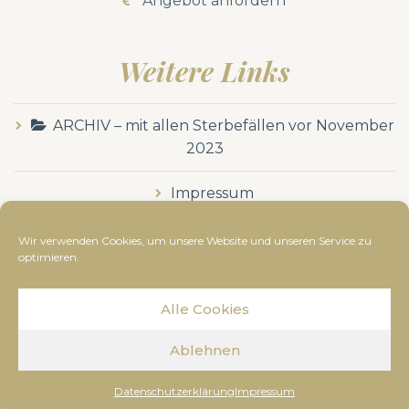
Angebot anfordern
Weitere Links
ARCHIV – mit allen Sterbefällen vor November
2023
Impressum
Datenschutzerklärung
Wir verwenden Cookies, um unsere Website und unseren Service zu
optimieren.
Alle Cookies
© Bestattung Dussmann
2019
- Alle Rechte
Ablehnen
vorbehalten. Diese Webseite wurde erstellt von
www.kunze-medien.at
Datenschutzerklärung
Impressum