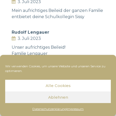
3. Juli 2023
Mein aufrichtiges Beileid der ganzen Familie
entbietet deine Schulkollegin Sissy
Rudolf Lengauer
3. Juli 2023
Unser aufrichtiges Beileid!
Familie Lengauer
Wir verwenden Cookies, um unsere Website und unseren Service zu
Fam.Alois Pferschinger
optimieren.
3. Juli 2023
Unser Aufrichtiges Beileid zum schmerzlichen
Alle Cookies
Verlust und viel Kraft der Trauerfamilie für die
kommende Zeit entbietet Familie Alois
Ablehnen
Pferschinger
Datenschutzerklärung
Impressum