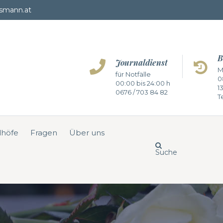
smann.at
B
Journaldienst
M
für Notfälle
0
00:00 bis 24:00 h
1
0676 / 703 84 82
Te
dhöfe
Fragen
Über uns