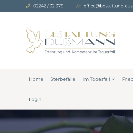
02242 / 32 379
office@bestattung-dus
Home
Sterbefälle
Im Todesfall
Frie
Login