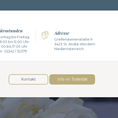
ürostunden
Adresse
ontag bis Freitag
Greifensteinerstraße 9
8:00 bis 12:00 Uhr
3423 St. Andrä-Wördern
3:00 bis 17:00 Uhr
Niederösterreich
l.:
02242 / 32379
Kontakt
Info im Todesfall