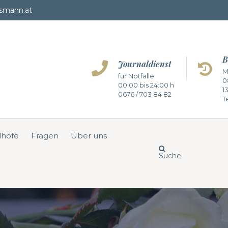
smann.at
B
Journaldienst
M
für Notfälle
0
00:00 bis 24:00 h
1
0676 / 703 84 82
Te
dhöfe
Fragen
Über uns