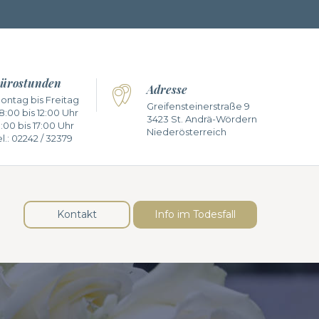
ürostunden
Adresse
ontag bis Freitag
Greifensteinerstraße 9
8:00 bis 12:00 Uhr
3423 St. Andrä-Wördern
3:00 bis 17:00 Uhr
Niederösterreich
l.:
02242 / 32379
Kontakt
Info im Todesfall