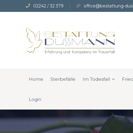
02242 / 32 379
office@bestattung-dus
Home
Sterbefälle
Im Todesfall
Frie
Login