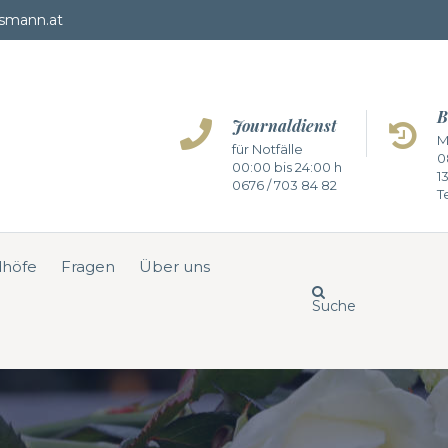
smann.at
B
Journaldienst
M
für Notfälle
0
00:00 bis 24:00 h
1
0676 / 703 84 82
Te
dhöfe
Fragen
Über uns