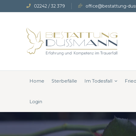
02242 / 32 379
office@bestattung-dus
Home
Sterbefälle
Im Todesfall
Frie
Login