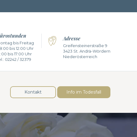
ürostunden
Adresse
ontag bis Freitag
Greifensteinerstraße 9
8:00 bis 12:00 Uhr
3423 St. Andrä-Wördern
3:00 bis 17:00 Uhr
Niederösterreich
l.:
02242 / 32379
Kontakt
Info im Todesfall