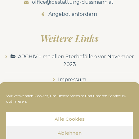
office@bestattung-dussmann.at
Angebot anfordern
Weitere Links
ARCHIV – mit allen Sterbefällen vor November
2023
Impressum
Datenschutzerklärung
Wir verwenden Cookies, um unsere Website und unseren Service zu
optimieren.
Alle Cookies
© Bestattung Dussmann
2019
- Alle Rechte
Ablehnen
vorbehalten. Diese Webseite wurde erstellt von