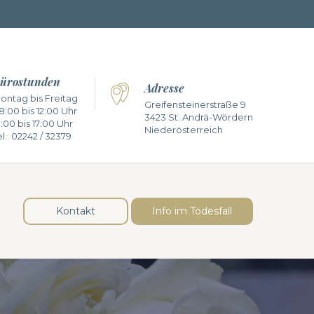
ürostunden
Adresse
ontag bis Freitag
Greifensteinerstraße 9
8:00 bis 12:00 Uhr
3423 St. Andrä-Wördern
3:00 bis 17:00 Uhr
Niederösterreich
l.:
02242 / 32379
Kontakt
Info im Todesfall