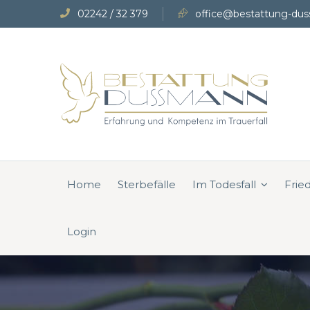
02242 / 32 379
office@bestattung-dus
Home
Sterbefälle
Im Todesfall
Frie
Login