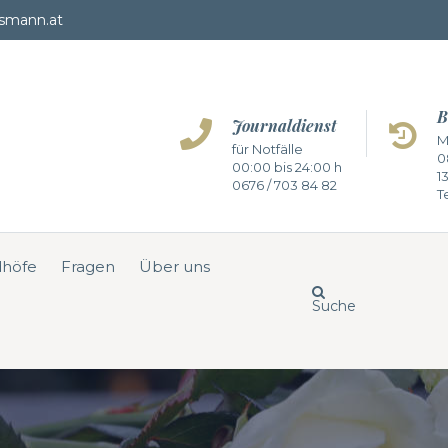
smann.at
B
Journaldienst
M
für Notfälle
0
00:00 bis 24:00 h
1
0676 / 703 84 82
Te
dhöfe
Fragen
Über uns