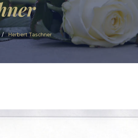
hner
Herbert Taschner