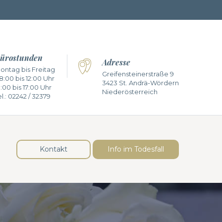
ürostunden
Adresse
ontag bis Freitag
Greifensteinerstraße 9
8:00 bis 12:00 Uhr
3423 St. Andrä-Wördern
3:00 bis 17:00 Uhr
Niederösterreich
l.:
02242 / 32379
Kontakt
Info im Todesfall