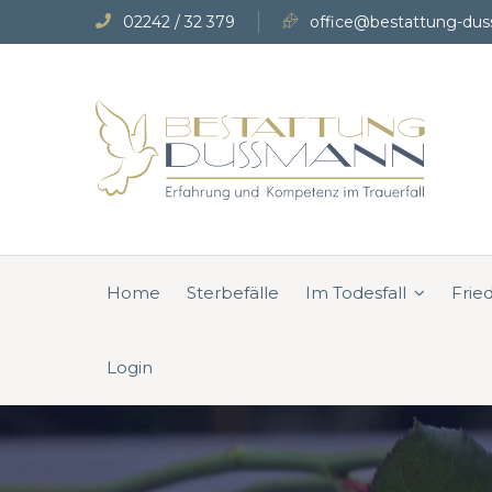
02242 / 32 379
office@bestattung-dus
Home
Sterbefälle
Im Todesfall
Frie
Login