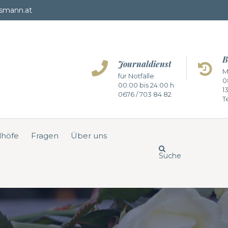
smann.at
B
Journaldienst
M
für Notfälle
0
00:00 bis 24:00 h
1
0676 / 703 84 82
Te
dhöfe
Fragen
Über uns