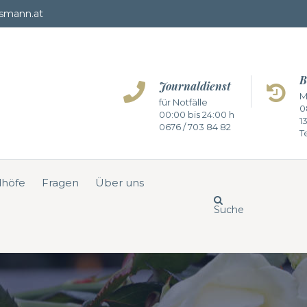
smann.at
B
Journaldienst
M
für Notfälle
0
00:00 bis 24:00 h
1
0676 / 703 84 82
Te
dhöfe
Fragen
Über uns