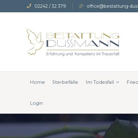
02242 / 32 379
office@bestattung-dus
Home
Sterbefälle
Im Todesfall
Frie
Login