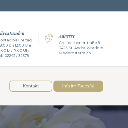
ürostunden
Adresse
ontag bis Freitag
Greifensteinerstraße 9
8:00 bis 12:00 Uhr
3423 St. Andrä-Wördern
3:00 bis 17:00 Uhr
Niederösterreich
l.:
02242 / 32379
Kontakt
Info im Todesfall