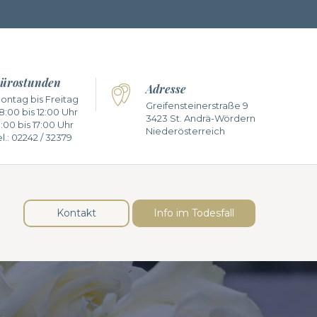
ürostunden
Adresse
ontag bis Freitag
Greifensteinerstraße 9
8:00 bis 12:00 Uhr
3423 St. Andrä-Wördern
3:00 bis 17:00 Uhr
Niederösterreich
l.:
02242 / 32379
Kontakt
Info im Todesfall