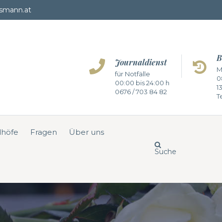
smann.at
B
Journaldienst
M
für Notfälle
0
00:00 bis 24:00 h
1
0676 / 703 84 82
Te
dhöfe
Fragen
Über uns