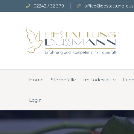
02242 / 32 379
office@bestattung-dus
Home
Sterbefälle
Im Todesfall
Frie
Login