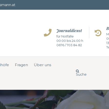
smann.at
B
Journaldienst
M
für Notfälle
0
00:00 bis 24:00 h
1
0676 / 703 84 82
Te
dhöfe
Fragen
Über uns