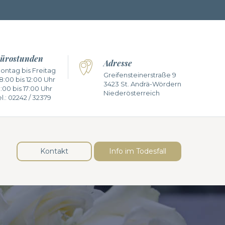
ürostunden
Adresse
ontag bis Freitag
Greifensteinerstraße 9
8:00 bis 12:00 Uhr
3423 St. Andrä-Wördern
3:00 bis 17:00 Uhr
Niederösterreich
l.:
02242 / 32379
Kontakt
Info im Todesfall