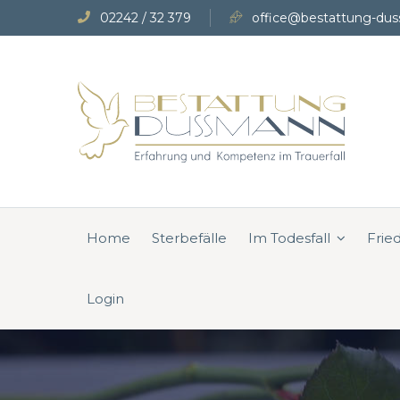
02242 / 32 379
office@bestattung-dus
Home
Sterbefälle
Im Todesfall
Frie
Login