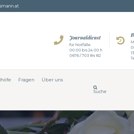
smann.at
B
Journaldienst
M
für Notfälle
0
00:00 bis 24:00 h
1
0676 / 703 84 82
Te
dhöfe
Fragen
Über uns