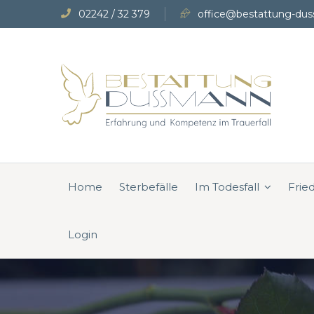
02242 / 32 379
office@bestattung-dus
Home
Sterbefälle
Im Todesfall
Frie
Login