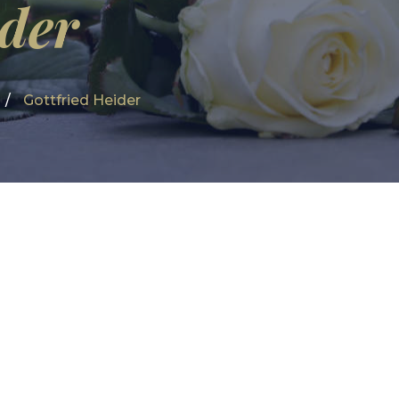
ider
Gottfried Heider