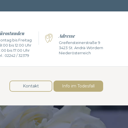
ürostunden
Adresse
ontag bis Freitag
Greifensteinerstraße 9
8:00 bis 12:00 Uhr
3423 St. Andrä-Wördern
3:00 bis 17:00 Uhr
Niederösterreich
l.:
02242 / 32379
Kontakt
Info im Todesfall