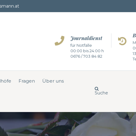
smann.at
B
Journaldienst
M
für Notfälle
0
00:00 bis 24:00 h
1
0676 / 703 84 82
Te
dhöfe
Fragen
Über uns