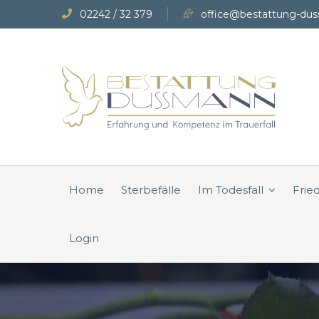
02242 / 32 379
office@bestattung-dus
Home
Sterbefälle
Im Todesfall
Frie
Login