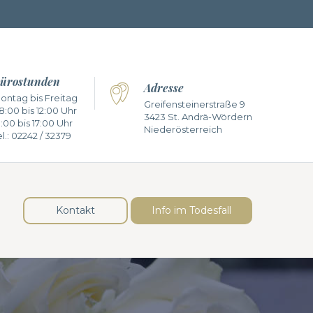
ürostunden
Adresse
ontag bis Freitag
Greifensteinerstraße 9
8:00 bis 12:00 Uhr
3423 St. Andrä-Wördern
3:00 bis 17:00 Uhr
Niederösterreich
l.:
02242 / 32379
Kontakt
Info im Todesfall