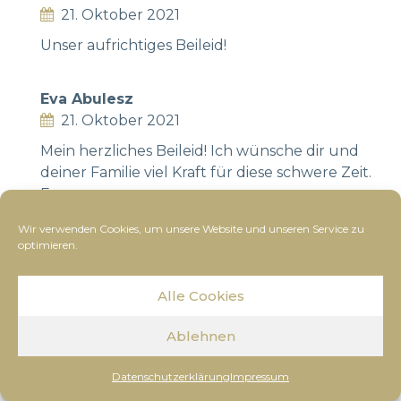
21. Oktober 2021
Unser aufrichtiges Beileid!
Eva Abulesz
21. Oktober 2021
Mein herzliches Beileid! Ich wünsche dir und
deiner Familie viel Kraft für diese schwere Zeit.
Eva
Wir verwenden Cookies, um unsere Website und unseren Service zu
optimieren.
Ulli u. Herta Schmid
21. Oktober 2021
Alle Cookies
Liebe Regina und Marion, lieber Thomas,
tief empfundene Anteilnahme entbieten Anna
Ablehnen
Höllrigl, Herta und Ulli Schmid mit Kindern
Datenschutzerklärung
Impressum
Johann Liesl Thomas &Bianca