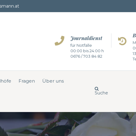
smann.at
B
Journaldienst
M
für Notfälle
0
00:00 bis 24:00 h
1
0676 / 703 84 82
Te
dhöfe
Fragen
Über uns