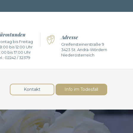
ürostunden
Adresse
ontag bis Freitag
Greifensteinerstraße 9
8:00 bis 12:00 Uhr
3423 St. Andrä-Wördern
3:00 bis 17:00 Uhr
Niederösterreich
l.:
02242 / 32379
Kontakt
Info im Todesfall