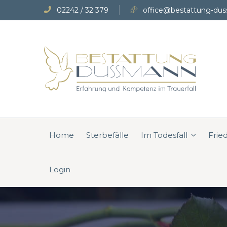
02242 / 32 379
office@bestattung-dus
Home
Sterbefälle
Im Todesfall
Frie
Login