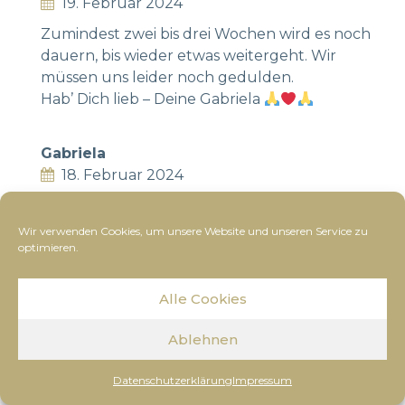
19. Februar 2024
Zumindest zwei bis drei Wochen wird es noch
dauern, bis wieder etwas weitergeht. Wir
müssen uns leider noch gedulden.
Hab’ Dich lieb – Deine Gabriela
Gabriela
18. Februar 2024
Ich vermisse Dich, mein Schatz!
Wir verwenden Cookies, um unsere Website und unseren Service zu
optimieren.
Gabriela
17. Februar 2024
Alle Cookies
Ein anstrengendes Wochenende steht bevor.
Bussi Dein Mausi
Ablehnen
Datenschutzerklärung
Impressum
Gabriela