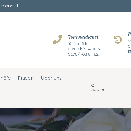
smann.at
B
Journaldienst
M
für Notfälle
0
00:00 bis 24:00 h
1
0676 / 703 84 82
Te
dhöfe
Fragen
Über uns