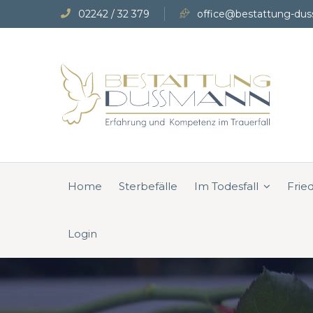
02242 / 32 379
office@bestattung-dus
Home
Sterbefälle
Im Todesfall
Frie
Login