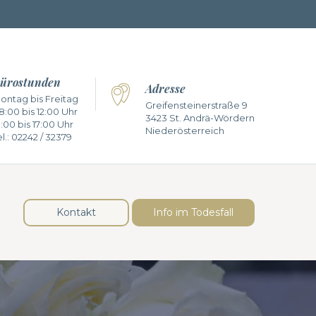
ürostunden
Adresse
ontag bis Freitag
Greifensteinerstraße 9
8:00 bis 12:00 Uhr
3423 St. Andrä-Wördern
3:00 bis 17:00 Uhr
Niederösterreich
l.:
02242 / 32379
Kontakt
Info im Todesfall