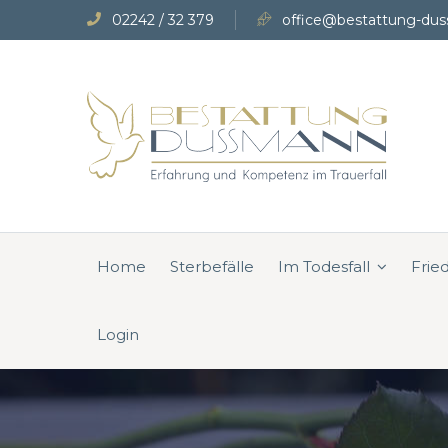
02242 / 32 379
office@bestattung-dus
Home
Sterbefälle
Im Todesfall
Frie
Login