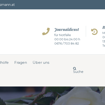
smann.at
B
Journaldienst
M
für Notfälle
0
00:00 bis 24:00 h
1
0676 / 703 84 82
Te
dhöfe
Fragen
Über uns