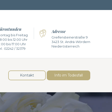
ürostunden
Adresse
ontag bis Freitag
Greifensteinerstraße 9
8:00 bis 12:00 Uhr
3423 St. Andrä-Wördern
3:00 bis 17:00 Uhr
Niederösterreich
l.:
02242 / 32379
Kontakt
Info im Todesfall