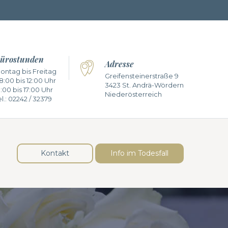
ürostunden
Adresse
ontag bis Freitag
Greifensteinerstraße 9
8:00 bis 12:00 Uhr
3423 St. Andrä-Wördern
3:00 bis 17:00 Uhr
Niederösterreich
l.:
02242 / 32379
Kontakt
Info im Todesfall