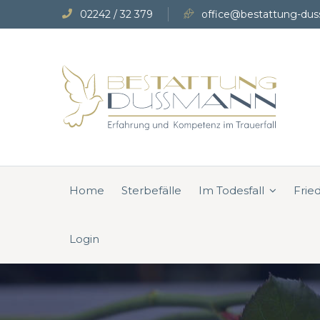
02242 / 32 379
office@bestattung-dus
Home
Sterbefälle
Im Todesfall
Frie
Login