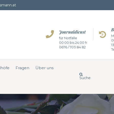
smann.at
B
Journaldienst
M
für Notfälle
0
00:00 bis 24:00 h
1
0676 / 703 84 82
Te
dhöfe
Fragen
Über uns