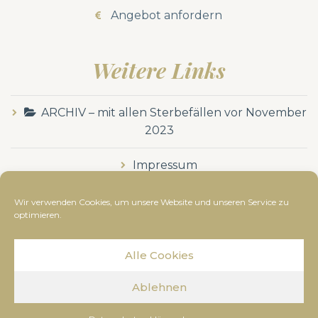
Angebot anfordern
Weitere Links
ARCHIV – mit allen Sterbefällen vor November
2023
Impressum
Datenschutzerklärung
Wir verwenden Cookies, um unsere Website und unseren Service zu
optimieren.
Alle Cookies
© Bestattung Dussmann
2019
- Alle Rechte
Ablehnen
vorbehalten. Diese Webseite wurde erstellt von
www.kunze-medien.at