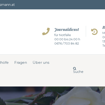
smann.at
B
Journaldienst
M
für Notfälle
0
00:00 bis 24:00 h
1
0676 / 703 84 82
Te
dhöfe
Fragen
Über uns