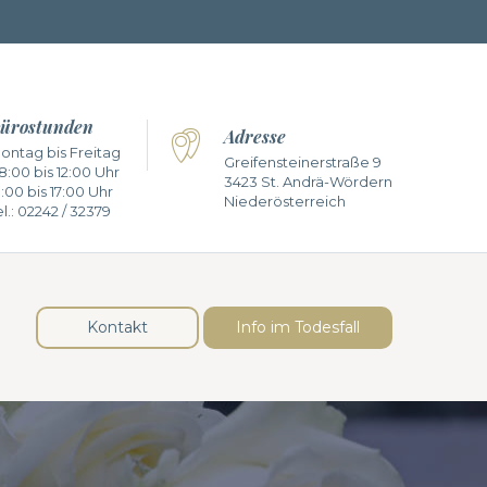
ürostunden
Adresse
ontag bis Freitag
Greifensteinerstraße 9
8:00 bis 12:00 Uhr
3423 St. Andrä-Wördern
3:00 bis 17:00 Uhr
Niederösterreich
l.:
02242 / 32379
Kontakt
Info im Todesfall