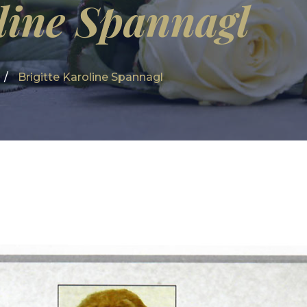
oline Spannagl
Brigitte Karoline Spannagl