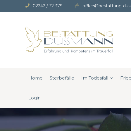
02242 / 32 379
office@bestattung-dus
Home
Sterbefälle
Im Todesfall
Frie
Login