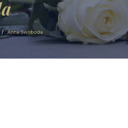
da
Anna Swoboda