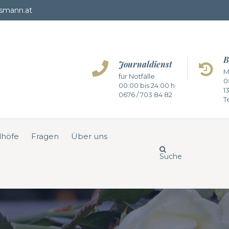
smann.at
B
Journaldienst
M
für Notfälle
0
00:00 bis 24:00 h
1
0676 / 703 84 82
Te
dhöfe
Fragen
Über uns