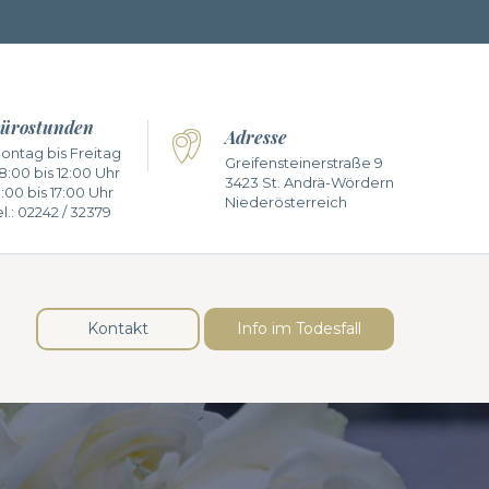
ürostunden
Adresse
ontag bis Freitag
Greifensteinerstraße 9
8:00 bis 12:00 Uhr
3423 St. Andrä-Wördern
3:00 bis 17:00 Uhr
Niederösterreich
l.:
02242 / 32379
Kontakt
Info im Todesfall