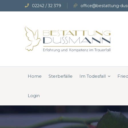
02242 / 32 379
office@bestattung-dus
Home
Sterbefälle
Im Todesfall
Frie
Login