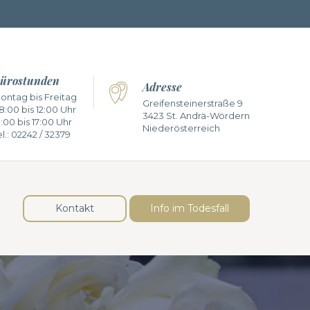
ürostunden
Adresse
ontag bis Freitag
Greifensteinerstraße 9
8:00 bis 12:00 Uhr
3423 St. Andrä-Wördern
3:00 bis 17:00 Uhr
Niederösterreich
l.:
02242 / 32379
Kontakt
Info im Todesfall