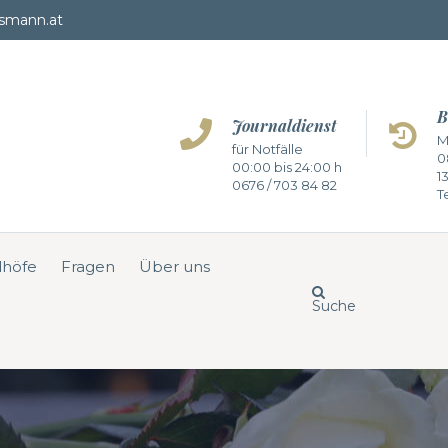
smann.at
B
Journaldienst
M
für Notfälle
0
00:00 bis 24:00 h
1
0676 / 703 84 82
Te
dhöfe
Fragen
Über uns