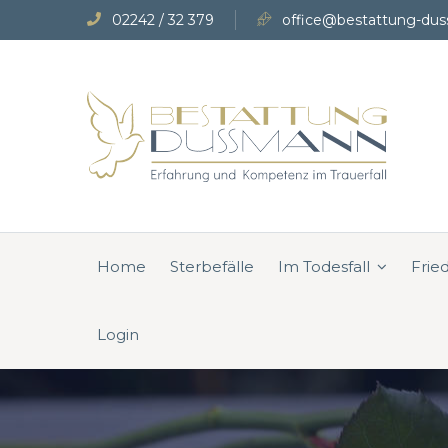
02242 / 32 379
office@bestattung-dus
Home
Sterbefälle
Im Todesfall
Frie
Login