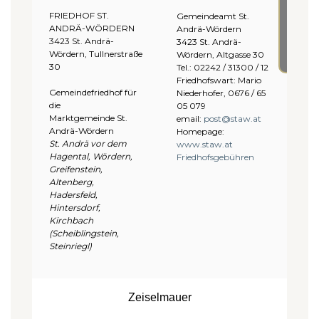
diese
FRIEDHOF ST.
Gemeindeamt St.
Inhalt
ANDRÄ-WÖRDERN
Andrä-Wördern
zu
3423 St. Andrä-
3423 St. Andrä-
Wördern, Tullnerstraße
Wördern, Altgasse 30
aktivi
30
Tel.: 02242 / 31300 / 12
Friedhofswart: Mario
Gemeindefriedhof für
Niederhofer, 0676 / 65
die
05 079
Marktgemeinde St.
email:
post@staw.at
Andrä-Wördern
Homepage:
St. Andrä vor dem
www.staw.at
Hagental, Wördern,
Friedhofsgebühren
Greifenstein,
Altenberg,
Hadersfeld,
Hintersdorf,
Kirchbach
Klicke
(Scheiblingstein,
hier,
Steinriegl)
um
Klicke
Marke
hier,
Cooki
Zeiselmauer
um
Klicke
zu
Marke