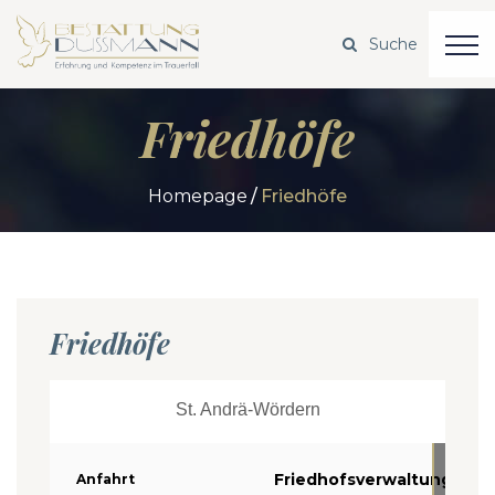
Friedhöfe
Homepage
Friedhöfe
Klicke
hier,
Friedhöfe
um
Marke
Cooki
St. Andrä-Wördern
zu
akzep
Friedhofsverwaltung
Anfahrt
und