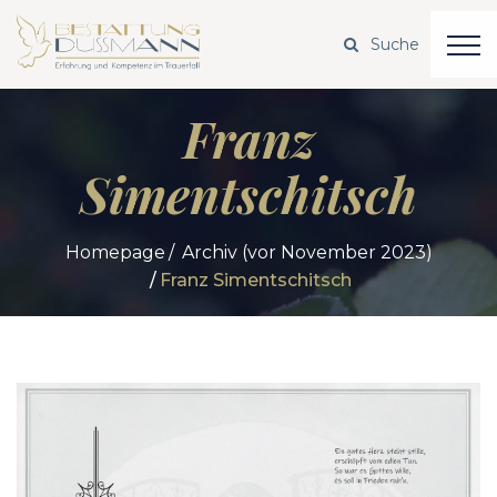
Franz
Simentschitsch
Homepage
Archiv (vor November 2023)
Franz Simentschitsch