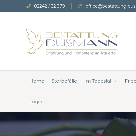
02242 / 32 379
office@bestattung-dus
Home
Sterbefälle
Im Todesfall
Frie
Login