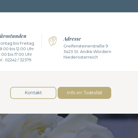
ürostunden
Adresse
ontag bis Freitag
Greifensteinerstraße 9
8:00 bis 12:00 Uhr
3423 St. Andrä-Wördern
3:00 bis 17:00 Uhr
Niederösterreich
l.:
02242 / 32379
Kontakt
Info im Todesfall