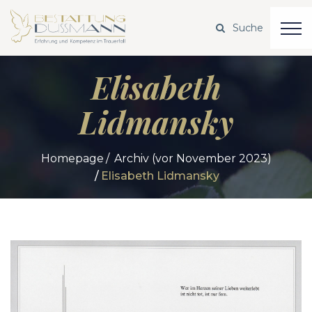
Elisabeth
Lidmansky
Homepage
Archiv (vor November 2023)
Elisabeth Lidmansky