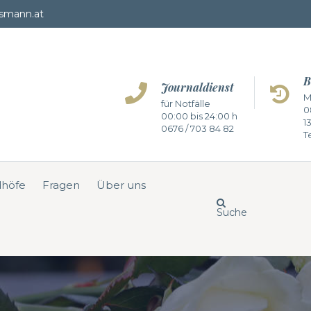
smann.at
B
Journaldienst
M
für Notfälle
0
00:00 bis 24:00 h
1
0676 / 703 84 82
Te
dhöfe
Fragen
Über uns