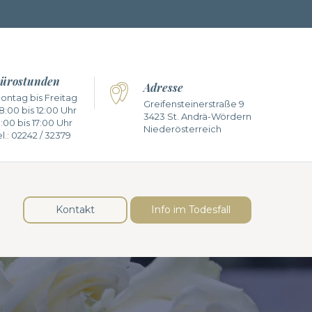
ürostunden
Adresse
ontag bis Freitag
Greifensteinerstraße 9
8:00 bis 12:00 Uhr
3423 St. Andrä-Wördern
3:00 bis 17:00 Uhr
Niederösterreich
l.:
02242 / 32379
Kontakt
Info im Todesfall