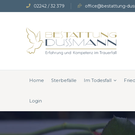
02242 / 32 379
office@bestattung-dus
Home
Sterbefälle
Im Todesfall
Frie
Login